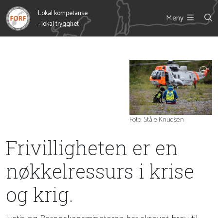
Lokal kompetanse
Meny
- lokal trygghet
Foto: Ståle Knudsen
Frivilligheten er en
nøkkelressurs i krise
og krig.