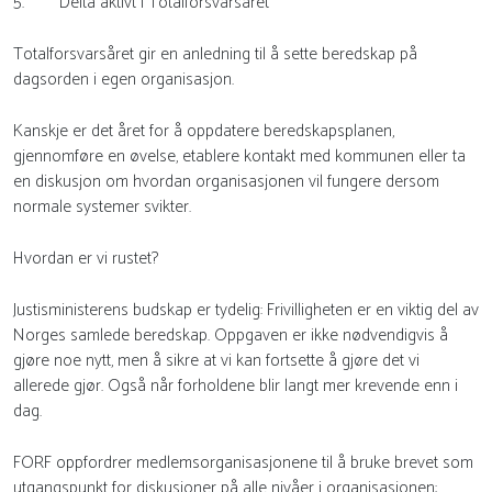
5. Delta aktivt i Totalforsvarsåret
Totalforsvarsåret gir en anledning til å sette beredskap på
dagsorden i egen organisasjon.
Kanskje er det året for å oppdatere beredskapsplanen,
gjennomføre en øvelse, etablere kontakt med kommunen eller ta
en diskusjon om hvordan organisasjonen vil fungere dersom
normale systemer svikter.
Hvordan er vi rustet?
Justisministerens budskap er tydelig: Frivilligheten er en viktig del av
Norges samlede beredskap. Oppgaven er ikke nødvendigvis å
gjøre noe nytt, men å sikre at vi kan fortsette å gjøre det vi
allerede gjør. Også når forholdene blir langt mer krevende enn i
dag.
FORF oppfordrer medlemsorganisasjonene til å bruke brevet som
utgangspunkt for diskusjoner på alle nivåer i organisasjonen: