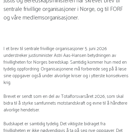
Justis og Beredskapsministeren har skrevet brev til
sentrale frivillige organisasjoner i Norge, og til FORF
og våre medlemsorganisasjoner.
I et brev til sentrale frivillige organisasjoner 5. juni 2026
understreker justisminister Astri Aas-Hansen betydningen av
frivilligheten for Norges beredskap. Samtidig kommer hun med en
tydelig oppfordring: Organisasjonene må forberede seg på å løse
sine oppgaver også under alvorlige kriser og i ytterste konsekvens
krig.
Brevet er sendt som en del av Totalforsvarsåret 2026, som skal
bidra til å styrke samfunnets motstandskraft og evne til å håndtere
alvorlige hendelser.
Budskapet er samtidig tydelig. Det viktigste bidraget fra
frivilligheten er ikke nødvendigvis å ta på seg nye oppgaver. Det