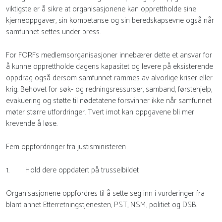
viktigste er å sikre at organisasjonene kan opprettholde sine
kjerneoppgaver, sin kompetanse og sin beredskapsevne også når
samfunnet settes under press.
For FORFs medlemsorganisasjoner innebærer dette et ansvar for
å kunne opprettholde dagens kapasitet og levere på eksisterende
oppdrag også dersom samfunnet rammes av alvorlige kriser eller
krig. Behovet for søk- og redningsressurser, samband, førstehjelp,
evakuering og støtte til nødetatene forsvinner ikke når samfunnet
møter større utfordringer. Tvert imot kan oppgavene bli mer
krevende å løse.
Fem oppfordringer fra justisministeren
1. Hold dere oppdatert på trusselbildet
Organisasjonene oppfordres til å sette seg inn i vurderinger fra
blant annet Etterretningstjenesten, PST, NSM, politiet og DSB.